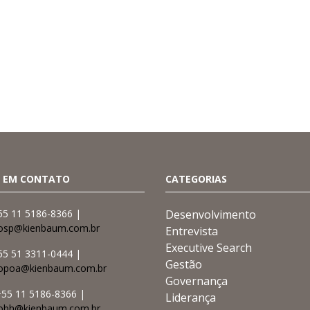
 EM CONTATO
CATEGORIAS
55 11 5186-8366 |
Desenvolvimento
osp@kienbaum.com.br
Entrevista
Executive Search
55 51 3311-0444 |
Gestão
topoa@kienbaum.com.br
Governança
55 11 5186-8366 |
Liderança
obh@kienbaum.com.br