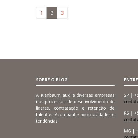
1
2
3
SOBRE O BLOG
ENTRE
A Kienbaum auxilia diversas empresas
SP | +
nos processos de desenvolvimento de
contat
líderes, contratação e retenção de
RS | +
talentos. Acompanhe aqui novidades e
conta
tendências.
MG | +
contat