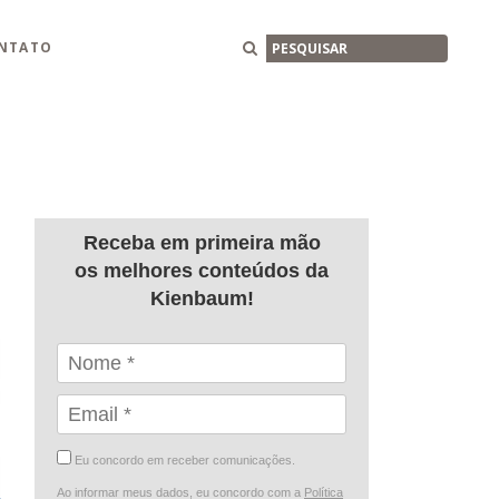
Buscar
NTATO
Receba em primeira mão
os melhores conteúdos da
Kienbaum!
Eu concordo em receber comunicações.
Ao informar meus dados, eu concordo com a
Política