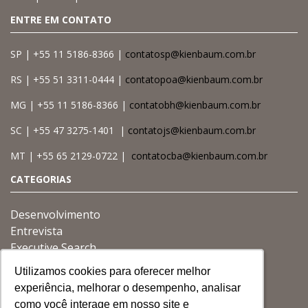
ENTRE EM CONTATO
SP | +55 11 5186-8366 |
contatosp@kienbaum.com.br
RS | +55 51 3311-0444 |
contatopoa@kienbaum.com.br
MG | +55 11 5186-8366 |
contatobh@kienbaum.com.br
SC | +55 47 3275-1401 |
contatojs@kienbaum.com.br
MT | +55 65 2129-0722 |
contatocba@kienbaum.com.br
CATEGORIAS
Desenvolvimento
Entrevista
Executive Search
Gestão
Utilizamos cookies para oferecer melhor
Utilizamos cookies para oferecer melhor
Utilizamos cookies para oferecer melhor
Governança
experiência, melhorar o desempenho, analisar
experiência, melhorar o desempenho, analisar
experiência, melhorar o desempenho, analisar
Liderança
como você interage em nosso site e
como você interage em nosso site e
como você interage em nosso site e