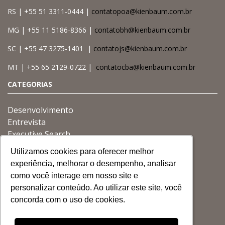
RS | +55 51 3311-0444 |
contatopoa@kienbaum.com.br
MG | +55 11 5186-8366 |
contatobh@kienbaum.com.br
SC | +55 47 3275-1401 |
contatojs@kienbaum.com.br
MT | +55 65 2129-0722 |
contatocba@kienbaum.com.br
CATEGORIAS
Desenvolvimento
Entrevista
Executive Search
Gestão
Utilizamos cookies para oferecer melhor
Utilizamos cookies para oferecer melhor
Utilizamos cookies para oferecer melhor
Governança
experiência, melhorar o desempenho, analisar
experiência, melhorar o desempenho, analisar
experiência, melhorar o desempenho, analisar
Liderança
como você interage em nosso site e
como você interage em nosso site e
como você interage em nosso site e
personalizar conteúdo. Ao utilizar este site, você
personalizar conteúdo. Ao utilizar este site, você
personalizar conteúdo. Ao utilizar este site, você
Buscar
concorda com o uso de cookies.
concorda com o uso de cookies.
concorda com o uso de cookies.