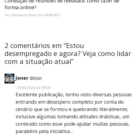
Condução de reuniões de feedback: como fazer de
forma online?
Por Kienbaum Brasil em 04/08/2021
2 comentários em “
Estou
desempregado e agora? Veja como lidar
com a situação atual
”
Jener
disse:
13/05/2020 às 09:00
Excelente publicação, tenho visto diversas pessoas
entrando em desespero completo por conta do
cenário que se formou e quebrando literalmente,
inclusive algumas tomando atitudes drásticas, um
conteúdo como esse pode ajudar muitas pessoas,
parabéns pela iniciativa…