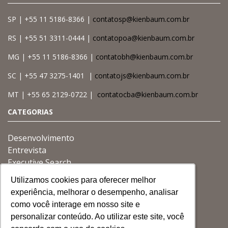
SP | +55 11 5186-8366 |
contatosp@kienbaum.com.br
RS | +55 51 3311-0444 |
contatopoa@kienbaum.com.br
MG | +55 11 5186-8366 |
contatobh@kienbaum.com.br
SC | +55 47 3275-1401 |
contatojs@kienbaum.com.br
MT | +55 65 2129-0722 |
contatocba@kienbaum.com.br
CATEGORIAS
Desenvolvimento
Entrevista
Executive Search
Gestão
Utilizamos cookies para oferecer melhor
Utilizamos cookies para oferecer melhor
Utilizamos cookies para oferecer melhor
Governança
experiência, melhorar o desempenho, analisar
experiência, melhorar o desempenho, analisar
experiência, melhorar o desempenho, analisar
Liderança
como você interage em nosso site e
como você interage em nosso site e
como você interage em nosso site e
personalizar conteúdo. Ao utilizar este site, você
personalizar conteúdo. Ao utilizar este site, você
personalizar conteúdo. Ao utilizar este site, você
Buscar