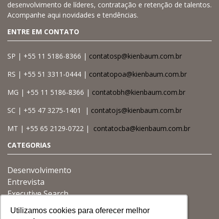
desenvolvimento de líderes, contratação e retenção de talentos.
Acompanhe aqui novidades e tendências.
ENTRE EM CONTATO
SP | +55 11 5186-8366 |
contatosp@kienbaum.com.br
RS | +55 51 3311-0444 |
contatopoa@kienbaum.com.br
MG | +55 11 5186-8366 |
contatobh@kienbaum.com.br
SC | +55 47 3275-1401 |
contatojs@kienbaum.com.br
MT | +55 65 2129-0722 |
contatocba@kienbaum.com.br
CATEGORIAS
Desenvolvimento
Entrevista
Executive Search
Gestão
Utilizamos cookies para oferecer melhor
Utilizamos cookies para oferecer melhor
Utilizamos cookies para oferecer melhor
Governança