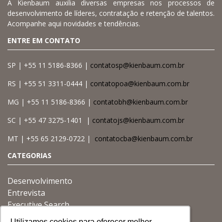
A Kienbaum auxilia diversas empresas nos processos de
desenvolvimento de líderes, contratação e retenção de talentos.
Acompanhe aqui novidades e tendências.
ENTRE EM CONTATO
SP | +55 11 5186-8366 |
contatosp@kienbaum.com.br
RS | +55 51 3311-0444 |
contatopoa@kienbaum.com.br
MG | +55 11 5186-8366 |
contatobh@kienbaum.com.br
SC | +55 47 3275-1401 |
contatojs@kienbaum.com.br
MT | +55 65 2129-0722 |
contatocba@kienbaum.com.br
CATEGORIAS
Desenvolvimento
Entrevista
Executive Search
Gestão
Utilizamos cookies para oferecer melhor
Utilizamos cookies para oferecer melhor
Utilizamos cookies para oferecer melhor