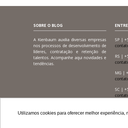
SOBRE O BLOG
ENTRE
A Kienbaum auxilia diversas empresas
SP | +
nos processos de desenvolvimento de
contat
líderes, contratação e retenção de
RS | +
talentos. Acompanhe aqui novidades e
conta
tendências.
MG | +
contat
SC | +
contat
MT | +
contat
Utilizamos cookies para oferecer melhor experiência, 
Utilizamos cookies para oferecer melhor experiência, 
Utilizamos cookies para oferecer melhor experiência, 