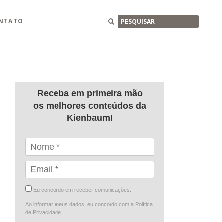
Buscar
NTATO
Receba em primeira mão
os melhores conteúdos da
Kienbaum!
Eu concordo em receber comunicações.
Ao informar meus dados, eu concordo com a
Política
de Privacidade
.