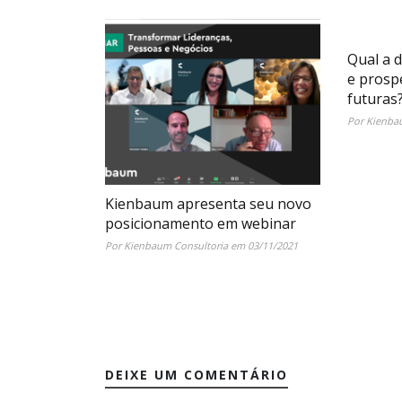
Qual a d
e prosp
futuras
Por Kienbau
Kienbaum apresenta seu novo
posicionamento em webinar
Por Kienbaum Consultoria em 03/11/2021
DEIXE UM COMENTÁRIO