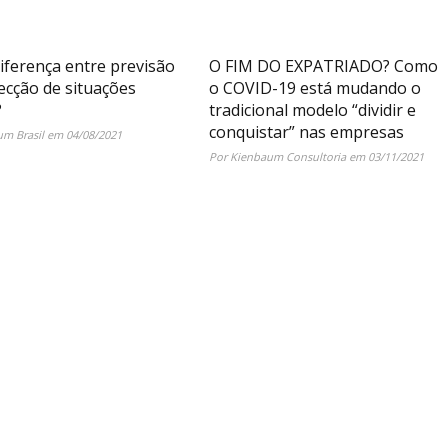
iferença entre previsão
O FIM DO EXPATRIADO? Como
ecção de situações
o COVID-19 está mudando o
?
tradicional modelo “dividir e
conquistar” nas empresas
m Brasil em 04/08/2021
Por Kienbaum Consultoria em 03/11/2021