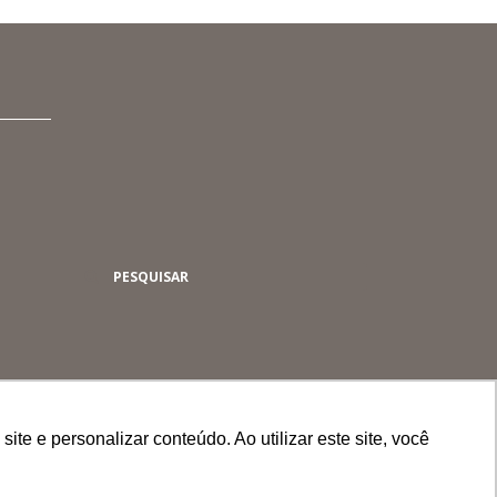
Buscar
e e personalizar conteúdo. Ao utilizar este site, você
e e personalizar conteúdo. Ao utilizar este site, você
e e personalizar conteúdo. Ao utilizar este site, você