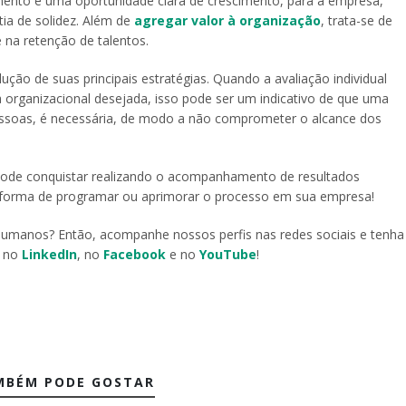
mento é uma oportunidade clara de crescimento, para a empresa,
ia de solidez. Além de
agregar valor à organização
, trata-se de
e na retenção de talentos.
ão de suas principais estratégias. Quando a avaliação individual
 organizacional desejada, isso pode ser um indicativo de que uma
pessoas, é necessária, de modo a não comprometer o alcance dos
 pode conquistar realizando o acompanhamento de resultados
or forma de programar ou aprimorar o processo em sua empresa!
humanos? Então, acompanhe nossos perfis nas redes sociais e tenha
s no
LinkedIn
, no
Facebook
e no
YouTube
!
MBÉM PODE GOSTAR