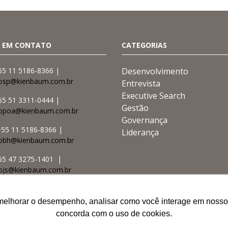
 EM CONTATO
CATEGORIAS
55 11 5186-8366 |
Desenvolvimento
osp@kienbaum.com.br
Entrevista
Executive Search
55 51 3311-0444 |
Gestão
topoa@kienbaum.com.br
Governança
55 11 5186-8366 |
Liderança
obh@kienbaum.com.br
55 47 3275-1401 |
ojs@kienbaum.com.br
55 65 2129-0722 |
ocba@kienbaum.com.br
melhorar o desempenho, analisar como você interage em nosso sit
melhorar o desempenho, analisar como você interage em nosso sit
melhorar o desempenho, analisar como você interage em nosso sit
concorda com o uso de cookies.
concorda com o uso de cookies.
concorda com o uso de cookies.