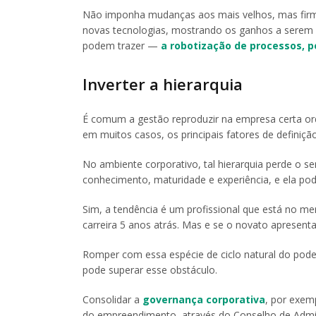
Não imponha mudanças aos mais velhos, mas firme 
novas tecnologias, mostrando os ganhos a serem 
podem trazer —
a robotização de processos, p
Inverter a hierarquia
É comum a gestão reproduzir na empresa certa ordem
em muitos casos, os principais fatores de definiçã
No ambiente corporativo, tal hierarquia perde o 
conhecimento, maturidade e experiência, e ela pod
Sim, a tendência é um profissional que está no
carreira 5 anos atrás. Mas e se o novato apresent
Romper com essa espécie de ciclo natural do pode
pode superar esse obstáculo.
Consolidar a
governança corporativa
, por exem
do empreendimento, através do Conselho de Admi