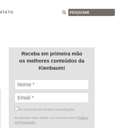
Buscar
NTATO
Receba em primeira mão
os melhores conteúdos da
Kienbaum!
Eu concordo em receber comunicações.
Ao informar meus dados, eu concordo com a
Política
de Privacidade
.