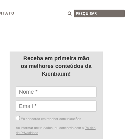
Buscar
NTATO
Receba em primeira mão
os melhores conteúdos da
Kienbaum!
Eu concordo em receber comunicações.
Ao informar meus dados, eu concordo com a
Política
de Privacidade
.