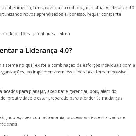
m conhecimento, transparência e colaboração mútua. A liderança 4.0
tunizando novos aprendizados e, por isso, requer constante
modo de liderar. Continue a leitura!
ntar a Liderança 4.0?
 sistema no qual existe a combinação de esforços individuais com a
s organizações, ao implementarem essa liderança, tornam possível
lificados para planejar, executar e gerenciar, pois, além do
dade, proatividade e estar preparado para atender às mudanças
 exigindo equipes com autonomia, processos descentralizados e
racionais.