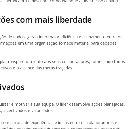
 a liderança 4.0 e descubra como ela pode ajudar nesse cenário
ções com mais liberdade
ição de dados, garantindo maior eficiência e alinhamento entre os
nformações em uma organização fornece material para decisões
mpla transparência junto aos seus colaboradores, fornecendo todos
tivos e o alcance das metas traçadas.
ivados
uistar e motivar a sua equipe. O líder desenvolve ações planejadas,
incentivados e valorizados.
to e a troca de experiências e ideias entre os colaboradores e a
ncionários possam contribuir com seus conhecimentos acaba por