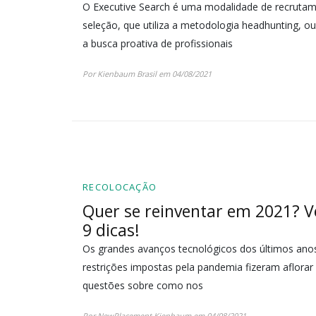
O Executive Search é uma modalidade de recruta
seleção, que utiliza a metodologia headhunting, ou
a busca proativa de profissionais
Por Kienbaum Brasil em 04/08/2021
RECOLOCAÇÃO
Quer se reinventar em 2021? V
9 dicas!
Os grandes avanços tecnológicos dos últimos ano
restrições impostas pela pandemia fizeram aflorar
questões sobre como nos
Por NewPlacement Kienbaum em 04/08/2021