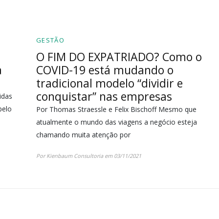
GESTÃO
O FIM DO EXPATRIADO? Como o
a
COVID-19 está mudando o
tradicional modelo “dividir e
conquistar” nas empresas
idas
pelo
Por Thomas Straessle e Felix Bischoff Mesmo que
atualmente o mundo das viagens a negócio esteja
chamando muita atenção por
Por Kienbaum Consultoria em 03/11/2021