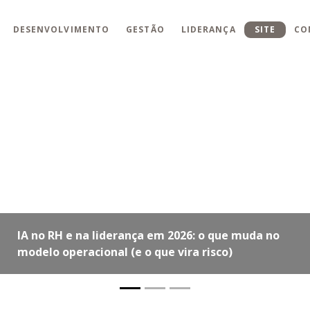
DESENVOLVIMENTO
GESTÃO
LIDERANÇA
SITE
CO
r o Negócio a Partir das
A importância da li
transformação digi