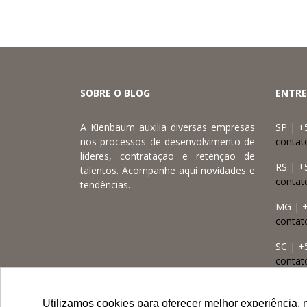
SOBRE O BLOG
ENTRE
A Kienbaum auxilia diversas empresas
SP | +
nos processos de desenvolvimento de
contat
líderes, contratação e retenção de
RS | +
talentos. Acompanhe aqui novidades e
conta
tendências.
MG | +
contat
SC | +
contat
MT | +
contat
Utilizamos cookies para oferecer melhor experiência, 
Utilizamos cookies para oferecer melhor experiência, 
Utilizamos cookies para oferecer melhor experiência, 