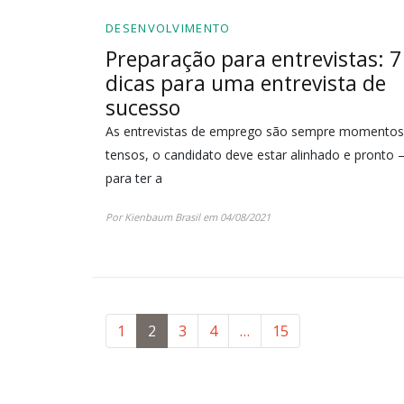
DESENVOLVIMENTO
Preparação para entrevistas: 7
dicas para uma entrevista de
sucesso
As entrevistas de emprego são sempre momentos
tensos, o candidato deve estar alinhado e pronto 
para ter a
Por Kienbaum Brasil em 04/08/2021
1
2
3
4
…
15