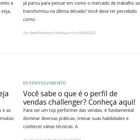
mento e
Já parou para pensar em como o mercado de trabalho se
 seja,
transformou na última década? Você deve ter percebido
como
Por NewPlacement Kienbaum em 04/08/2021
DESENVOLVIMENTO
eja
Você sabe o que é o perfil de
vendas challenger? Conheça aqui!
s e as
Para ser um top performer das vendas, é fundamental
 muitas
dominar diversas práticas, treinar suas habilidades e
conhecer várias técnicas. A
Por Kienbaum Brasil em 02/10/2020