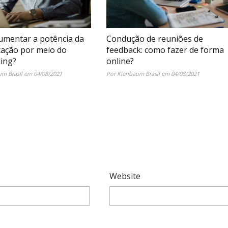
mentar a potência da
Condução de reuniões de
ação por meio do
feedback: como fazer de forma
ling?
online?
m Brasil em 04/08/2021
Por Kienbaum Brasil em 04/08/2021
*
Website