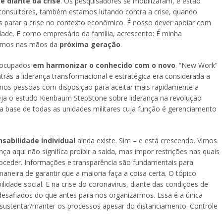
 diante da crise
. Os pesquisadores se mobilizaram, e estão
 consultores, também estamos lutando contra a crise, quando
 parar a crise no contexto econômico. É nosso dever apoiar com
dade. E como empresário da família, acrescento: É minha
uímos nas mãos da
próxima geração
.
eocupados
em harmonizar o conhecido com o novo
. “New Work”
ás a liderança transformacional e estratégica era considerada a
mos pessoas com disposição para aceitar mais rapidamente a
veja o estudo Kienbaum StepStone sobre liderança na revolução
a base de todas as unidades militares cuja função é gerenciamento
sabilidade individual
ainda existe. Sim – e está crescendo. Vimos
nça aqui não significa proibir a saída, mas impor restrições nas quais
ceder. Informações e transparência são fundamentais para
neira de garantir que a maioria faça a coisa certa. O tópico
lidade social. E na crise do coronavirus, diante das condições de
esafiados do que antes para nos organizarmos. Essa é a única
ustentar/manter os processos apesar do distanciamento. Controle