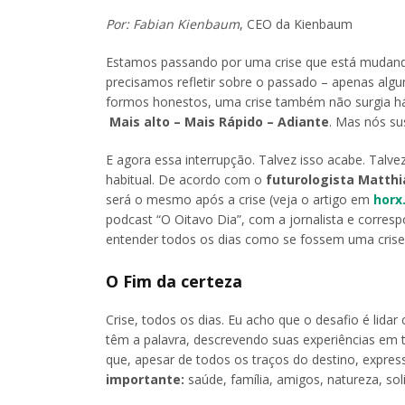
Por: Fabian Kienbaum
, CEO da Kienbaum
Estamos passando por uma crise que está mudand
precisamos refletir sobre o passado – apenas alg
formos honestos, uma crise também não surgia há
Mais alto – Mais Rápido – Adiante
. Mas nós s
E agora essa interrupção. Talvez isso acabe. Tal
habitual. De acordo com o
futurologista Matthi
será o mesmo após a crise (veja o artigo em
horx
podcast “O Oitavo Dia”, com a jornalista e corres
entender todos os dias como se fossem uma crise
O Fim da certeza
Crise, todos os dias. Eu acho que o desafio é lidar 
têm a palavra, descrevendo suas experiências em 
que, apesar de todos os traços do destino, expre
importante:
saúde, família, amigos, natureza, sol