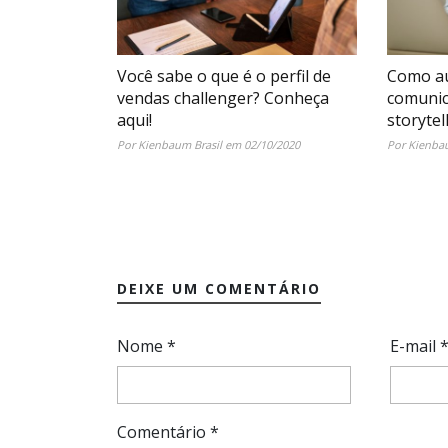
Você sabe o que é o perfil de
Como au
vendas challenger? Conheça
comunic
aqui!
storytel
Por Kienbaum Brasil em 02/10/2020
Por Kienbau
DEIXE UM COMENTÁRIO
Nome
*
E-mail
Comentário
*