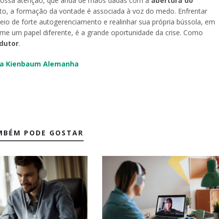
a nossa atenção, que anda de mãos dadas com a
abertura do
to, a formação da vontade é associada à voz do medo. Enfrentar
o de forte autogerenciamento e realinhar sua própria bússola, em
ume um papel diferente, é a grande oportunidade da crise. Como
dutor
.
da Kienbaum Alemanha
MBÉM PODE GOSTAR