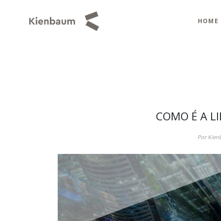
HOME
COMO É A L
Por Kien