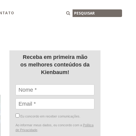
Buscar
NTATO
Receba em primeira mão
os melhores conteúdos da
Kienbaum!
Eu concordo em receber comunicações.
Ao informar meus dados, eu concordo com a
Política
de Privacidade
.