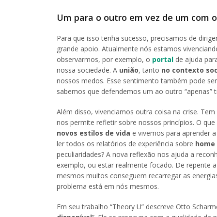
Um para o outro em vez de um com o
Para que isso tenha sucesso, precisamos de dirig
grande apoio. Atualmente nós estamos vivencian
observarmos, por exemplo, o
portal
de ajuda par
nossa sociedade. A
união
, tanto
no contexto soc
nossos medos. Esse sentimento também pode ser s
sabemos que defendemos um ao outro “apenas” tr
Além disso, vivenciamos outra coisa na crise. Tem
nos permite refletir sobre nossos princípios. O q
novos estilos de vida
e vivemos para aprender a
ler todos os relatórios de experiência sobre
home 
peculiaridades? A nova reflexão nos ajuda a recon
exemplo, ou estar realmente focado. De repente a c
mesmos muitos conseguem recarregar as energias e 
problema está em nós mesmos.
Em seu trabalho “Theory U” descreve Otto Schar