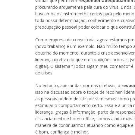
válidas que permitem
responder adequadamente
procurando arduamente pela cura do vírus. E nós,
buscamos os instrumentos certos para pelo menos
toda nossa determinação, conhecimento e criativi
preocupação pessoal poder colocar o que constr
Como empresa de consultoria, agora estamos pr
(novo trabalho) é um exemplo. Não muito tempo atr
doutrina do momento, durante a crise desenvolve
liderança diretiva do que em condições normais (
digital). O sistema “Todos sigam meu comando” é 
de crises.
No entanto, apesar das normas diretivas, a
respon
isso na discussão sobre o toque de recolher: lidera
as pessoas podem decidir por si mesmas como pro
estimular o comportamento certo. Essa é a única ma
liderança, graças à informação, parte da responsabi
distanciamento e home office, somos ainda mais d
maneira de continuarmos atuando como equipe e s
é bom, confiança é melhor.