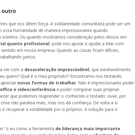
 outro
entes que nos dêem força. A solidariedade comunitária pode ser um
do essa humanidade de maneira impressionante quando
a vizinhos. Ou quando mostramos consideração pelos idosos em
ial quanto profissional
, pode nos apoiar e ajudar a lidar com
entido em nossa empresa. Quando as coisas ficam difíceis,
abalhando juntos.
 a ver com a
desaceleração imprescindível
, que inevitavelmente
ue eu quero? Qual é o meu propósito? Encontramo-nos testando
 apreciar
novas formas de trabalhar
. Não é impressionante poder
office e videoconferência
e poder comparar suas próprias
hecer que podemos reaprender o conhecido e testado: ouvir, por
rise não paralisa mais, mas nos dá confiança. De volta a si
recuperar a estabilidade por si próprios. A solução para o
mer “o eu como a ferramenta
de liderança mais importante