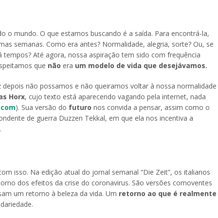
o o mundo. O que estamos buscando é a saída. Para encontrá-la,
umas semanas. Como era antes? Normalidade, alegria, sorte? Ou, se
 tempos? Até agora, nossa aspiração tem sido com frequência
uspeitamos que
não
era
um modelo de vida que desejávamos.
vez depois não possamos e não queiramos voltar à nossa normalidade
as Horx
, cujo texto está aparecendo vagando pela internet, nada
.com
). Sua versão do
futuro
nos convida a pensar, assim como o
pondente de guerra Duzzen Tekkal, em que ela nos incentiva a
.
com isso. Na edição atual do jornal semanal “Die Zeit”, os italianos
torno dos efeitos da crise do coronavirus. São versões comoventes
ssam um retorno à beleza da vida. Um
retorno ao que é realmente
idariedade.